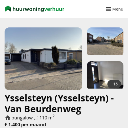
Menu
+16
Ysselsteyn (Ysselsteyn) -
Van Beurdenweg
2
bungalow
110 m
€ 1.400 per maand