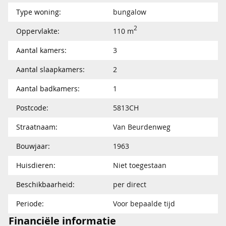
Type woning:
bungalow
2
Oppervlakte:
110 m
Aantal kamers:
3
Aantal slaapkamers:
2
Aantal badkamers:
1
Postcode:
5813CH
Straatnaam:
Van Beurdenweg
Bouwjaar:
1963
Huisdieren:
Niet toegestaan
Beschikbaarheid:
per direct
Periode:
Voor bepaalde tijd
Financiële informatie