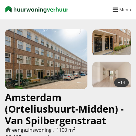
Menu
+14
Amsterdam
(Orteliusbuurt-Midden) -
Van Spilbergenstraat
2
eengezinswoning
100 m