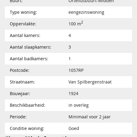
Buurt:
Orteliusbuurt-Midden
Type woning:
eengezinswoning
2
Oppervlakte:
100 m
Aantal kamers:
4
Aantal slaapkamers:
3
Aantal badkamers:
1
Postcode:
1057RP
Straatnaam:
Van Spilbergenstraat
Bouwjaar:
1924
Beschikbaarheid:
in overleg
Periode:
Minimaal voor 2 jaar
Conditie woning:
Goed