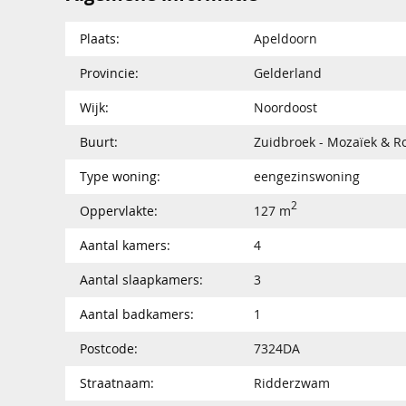
Plaats:
Apeldoorn
Provincie:
Gelderland
Wijk:
Noordoost
Buurt:
Zuidbroek - Mozaïek & R
Type woning:
eengezinswoning
2
Oppervlakte:
127 m
Aantal kamers:
4
Aantal slaapkamers:
3
Aantal badkamers:
1
Postcode:
7324DA
Straatnaam:
Ridderzwam