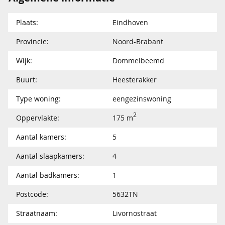
Plaats:
Eindhoven
Provincie:
Noord-Brabant
Wijk:
Dommelbeemd
Buurt:
Heesterakker
Type woning:
eengezinswoning
2
Oppervlakte:
175 m
Aantal kamers:
5
Aantal slaapkamers:
4
Aantal badkamers:
1
Postcode:
5632TN
Straatnaam:
Livornostraat