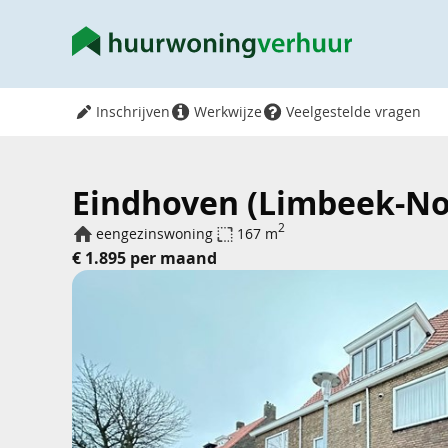
Inschrijven
Werkwijze
Veelgestelde vragen
Eindhoven (Limbeek-Noo
2
eengezinswoning
167 m
€ 1.895 per maand