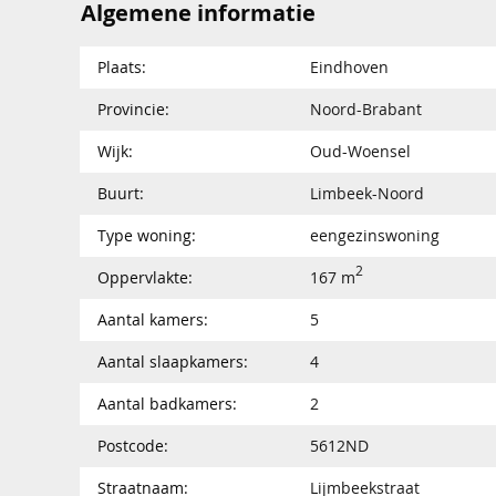
Algemene informatie
Plaats:
Eindhoven
Provincie:
Noord-Brabant
Wijk:
Oud-Woensel
Buurt:
Limbeek-Noord
Type woning:
eengezinswoning
2
Oppervlakte:
167 m
Aantal kamers:
5
Aantal slaapkamers:
4
Aantal badkamers:
2
Postcode:
5612ND
Straatnaam:
Lijmbeekstraat