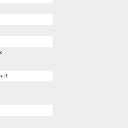
rd
sief)