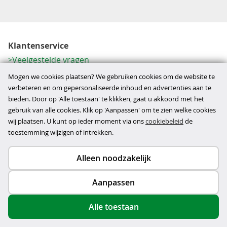
Klantenservice
Veelgestelde vragen
Contactformulier
Mogen we cookies plaatsen? We gebruiken cookies om de website te
Herroeping
verbeteren en om gepersonaliseerde inhoud en advertenties aan te
bieden. Door op 'Alle toestaan' te klikken, gaat u akkoord met het
Over ons
gebruik van alle cookies. Klik op 'Aanpassen' om te zien welke cookies
Bedrijfsgegevens
wij plaatsen. U kunt op ieder moment via ons
cookiebeleid
de
Werkwijze
toestemming wijzigen of intrekken.
Alleen noodzakelijk
Copyright © 2026
Aanpassen
disclaimer
privacy- en cookiebeleid
Alle toestaan
algemene voorwaarden