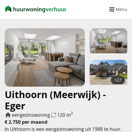
Menu
+27
Uithoorn (Meerwijk) -
Eger
2
eengezinswoning
120 m
€ 2.750 per maand
In Uithoorn is een eengezinswoning uit 1988 te huur.