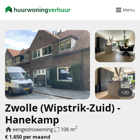
Menu
+20
Zwolle (Wipstrik-Zuid) -
Hanekamp
2
eengezinswoning
106 m
€ 1.650 per maand