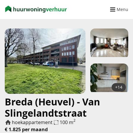
Menu
+14
Breda (Heuvel) - Van
Slingelandtstraat
2
hoekappartement
100 m
€ 1.825 per maand