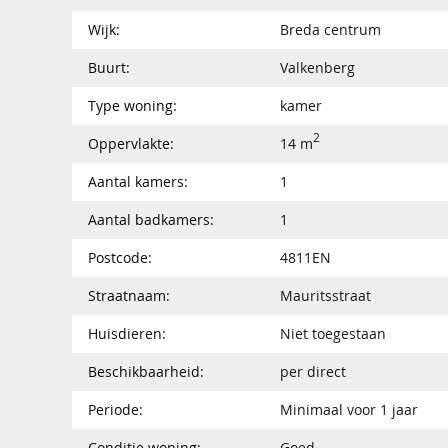
Wijk:
Breda centrum
Buurt:
Valkenberg
Type woning:
kamer
2
Oppervlakte:
14 m
Aantal kamers:
1
Aantal badkamers:
1
Postcode:
4811EN
Straatnaam:
Mauritsstraat
Huisdieren:
Niet toegestaan
Beschikbaarheid:
per direct
Periode:
Minimaal voor 1 jaar
Conditie woning:
Goed