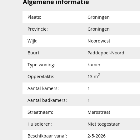
Algemene informatie
Plaats:
Groningen
Provincie:
Groningen
Wijk:
Noordwest
Buurt:
Paddepoel-Noord
Type woning:
kamer
2
Oppervlakte:
13 m
Aantal kamers:
1
Aantal badkamers:
1
Straatnaam:
Marsstraat
Huisdieren:
Niet toegestaan
Beschikbaar vanaf:
2-5-2026