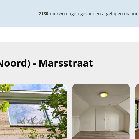
2130
huurwoningen gevonden afgelopen maand
oord) - Marsstraat