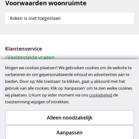
Voorwaarden woonruimte
Roken is niet toegestaan
Klantenservice
Veelgestelde vragen
Contactformulier
Mogen we cookies plaatsen? We gebruiken cookies om de website te
Herroeping
verbeteren en om gepersonaliseerde inhoud en advertenties aan te
bieden. Door op 'Alle toestaan' te klikken, gaat u akkoord met het
Over ons
gebruik van alle cookies. Klik op 'Aanpassen' om te zien welke cookies
Bedrijfsgegevens
wij plaatsen. U kunt op ieder moment via ons
cookiebeleid
de
Werkwijze
toestemming wijzigen of intrekken.
Alleen noodzakelijk
Copyright © 2026
Aanpassen
disclaimer