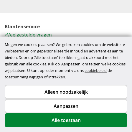
Klantenservice
Veelgestelde vragen
Contactformulier
Mogen we cookies plaatsen? We gebruiken cookies om de website te
Herroeping
verbeteren en om gepersonaliseerde inhoud en advertenties aan te
bieden. Door op 'Alle toestaan' te klikken, gaat u akkoord met het
Over ons
gebruik van alle cookies. Klik op 'Aanpassen' om te zien welke cookies
Bedrijfsgegevens
wij plaatsen. U kunt op ieder moment via ons
cookiebeleid
de
Werkwijze
toestemming wijzigen of intrekken.
Alleen noodzakelijk
Copyright © 2026
Aanpassen
disclaimer
privacy- en cookiebeleid
Alle toestaan
algemene voorwaarden