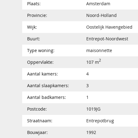
Plaats:
Amsterdam
Provincie:
Noord-Holland
Wijk:
Oostelijk Havengebied
Buurt:
Entrepot-Noordwest
Type woning:
maisonnette
2
Oppervlakte:
107 m
Aantal kamers:
4
Aantal slaapkamers:
3
Aantal badkamers:
1
Postcode:
1019JG
Straatnaam:
Entrepotbrug
Bouwjaar:
1992