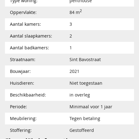
Type woning:
penthouse
2
Oppervlakte:
84 m
Aantal kamers:
3
Aantal slaapkamers:
2
Aantal badkamers:
1
Straatnaam:
Sint Bavostraat
Bouwjaar:
2021
Huisdieren:
Niet toegestaan
Beschikbaarheid:
in overleg
Periode:
Minimaal voor 1 jaar
Meubilering:
Tegen betaling
Stoffering:
Gestoffeerd