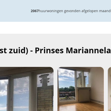
2067
huurwoningen gevonden afgelopen maand
t zuid) - Prinses Mariannel