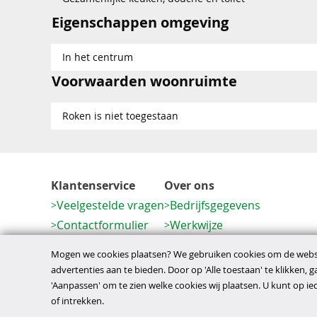
Eigenschappen omgeving
In het centrum
Voorwaarden woonruimte
Roken is niet toegestaan
Klantenservice
Over ons
Veelgestelde vragen
Bedrijfsgegevens
Contactformulier
Werkwijze
Herroeping
Mogen we cookies plaatsen? We gebruiken cookies om de websi
advertenties aan te bieden. Door op 'Alle toestaan' te klikken, 
'Aanpassen' om te zien welke cookies wij plaatsen. U kunt op 
disclaimer
privacy- en cookiebeleid
algem
Copyright © 2026
of intrekken.