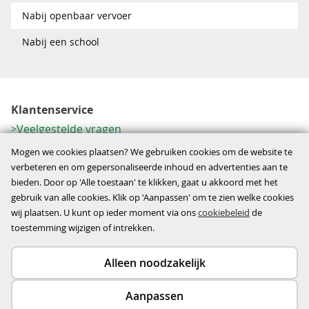
Nabij openbaar vervoer
Nabij een school
Klantenservice
Veelgestelde vragen
Contactformulier
Mogen we cookies plaatsen? We gebruiken cookies om de website te
Herroeping
verbeteren en om gepersonaliseerde inhoud en advertenties aan te
bieden. Door op 'Alle toestaan' te klikken, gaat u akkoord met het
Over ons
gebruik van alle cookies. Klik op 'Aanpassen' om te zien welke cookies
Bedrijfsgegevens
wij plaatsen. U kunt op ieder moment via ons
cookiebeleid
de
Werkwijze
toestemming wijzigen of intrekken.
Alleen noodzakelijk
Copyright © 2026
Aanpassen
disclaimer