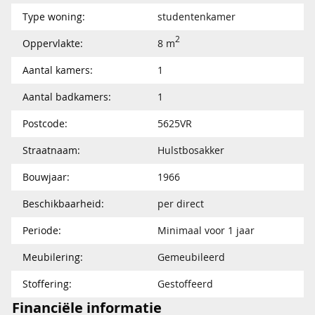
Type woning:
studentenkamer
2
Oppervlakte:
8 m
Aantal kamers:
1
Aantal badkamers:
1
Postcode:
5625VR
Straatnaam:
Hulstbosakker
Bouwjaar:
1966
Beschikbaarheid:
per direct
Periode:
Minimaal voor 1 jaar
Meubilering:
Gemeubileerd
Stoffering:
Gestoffeerd
Financiële informatie