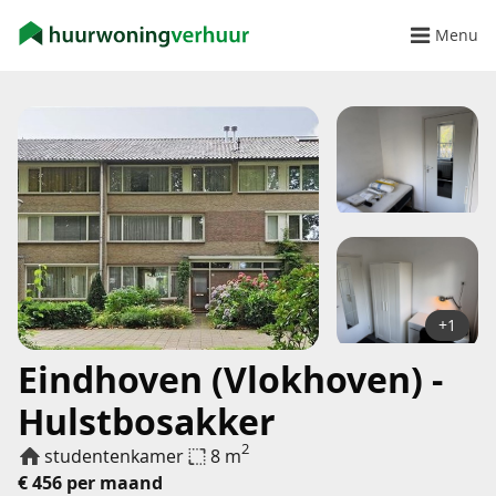
Menu
+1
Eindhoven (Vlokhoven) -
Hulstbosakker
2
studentenkamer
8 m
€ 456 per maand