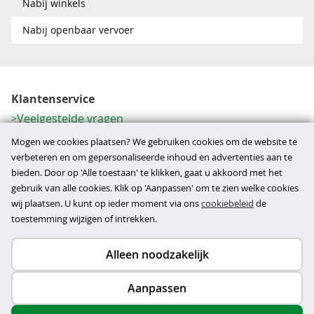
Nabij winkels
Nabij openbaar vervoer
Klantenservice
Veelgestelde vragen
Contactformulier
Mogen we cookies plaatsen? We gebruiken cookies om de website te
Herroeping
verbeteren en om gepersonaliseerde inhoud en advertenties aan te
bieden. Door op 'Alle toestaan' te klikken, gaat u akkoord met het
Over ons
gebruik van alle cookies. Klik op 'Aanpassen' om te zien welke cookies
Bedrijfsgegevens
wij plaatsen. U kunt op ieder moment via ons
cookiebeleid
de
Werkwijze
toestemming wijzigen of intrekken.
Alleen noodzakelijk
Copyright © 2026
Aanpassen
disclaimer
privacy- en cookiebeleid