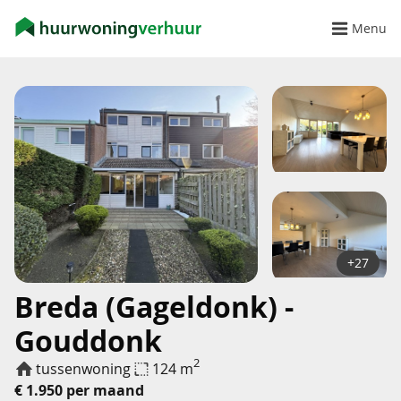
Menu
+27
Breda (Gageldonk) -
Gouddonk
2
tussenwoning
124 m
€ 1.950 per maand