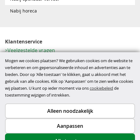
Nabij horeca
Klantenservice
Veelgestelde vragen
Contactformulier
Mogen we cookies plaatsen? We gebruiken cookies om de website te
Herroeping
verbeteren en om gepersonaliseerde inhoud en advertenties aan te
bieden. Door op 'Alle toestaan' te klikken, gaat u akkoord met het
Over ons
gebruik van alle cookies. Klik op 'Aanpassen' om te zien welke cookies
Bedrijfsgegevens
wij plaatsen. U kunt op ieder moment via ons
cookiebeleid
de
Werkwijze
toestemming wijzigen of intrekken.
Alleen noodzakelijk
Copyright © 2026
Aanpassen
disclaimer
privacy- en cookiebeleid