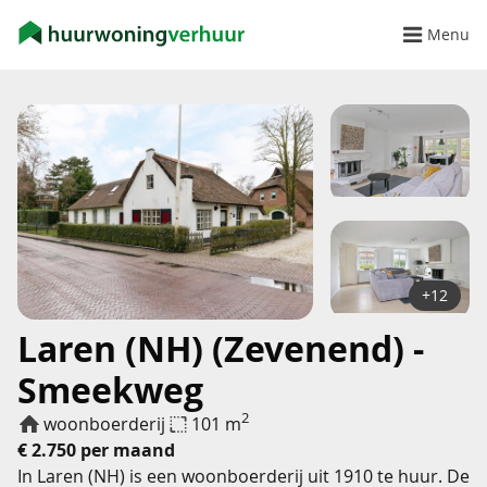
Menu
+12
Laren (NH) (Zevenend) -
Smeekweg
2
woonboerderij
101 m
€ 2.750 per maand
In Laren (NH) is een woonboerderij uit 1910 te huur. De