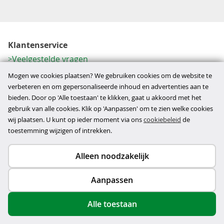
Klantenservice
Veelgestelde vragen
Contactformulier
Mogen we cookies plaatsen? We gebruiken cookies om de website te
Herroeping
verbeteren en om gepersonaliseerde inhoud en advertenties aan te
bieden. Door op 'Alle toestaan' te klikken, gaat u akkoord met het
Over ons
gebruik van alle cookies. Klik op 'Aanpassen' om te zien welke cookies
Bedrijfsgegevens
wij plaatsen. U kunt op ieder moment via ons
cookiebeleid
de
Werkwijze
toestemming wijzigen of intrekken.
Alleen noodzakelijk
Copyright © 2026
Aanpassen
disclaimer
privacy- en cookiebeleid
Alle toestaan
algemene voorwaarden