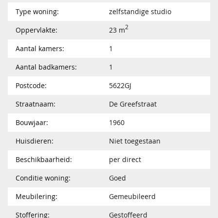
Type woning:
zelfstandige studio
2
Oppervlakte:
23 m
Aantal kamers:
1
Aantal badkamers:
1
Postcode:
5622GJ
Straatnaam:
De Greefstraat
Bouwjaar:
1960
Huisdieren:
Niet toegestaan
Beschikbaarheid:
per direct
Conditie woning:
Goed
Meubilering:
Gemeubileerd
Stoffering:
Gestoffeerd