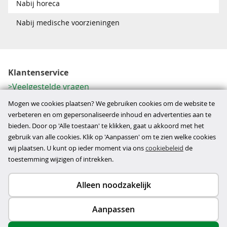
Nabij horeca
Nabij medische voorzieningen
Klantenservice
Veelgestelde vragen
Contactformulier
Mogen we cookies plaatsen? We gebruiken cookies om de website te
Herroeping
verbeteren en om gepersonaliseerde inhoud en advertenties aan te
bieden. Door op 'Alle toestaan' te klikken, gaat u akkoord met het
Over ons
gebruik van alle cookies. Klik op 'Aanpassen' om te zien welke cookies
Bedrijfsgegevens
wij plaatsen. U kunt op ieder moment via ons
cookiebeleid
de
Werkwijze
toestemming wijzigen of intrekken.
Alleen noodzakelijk
Copyright © 2026
Aanpassen
disclaimer
privacy- en cookiebeleid