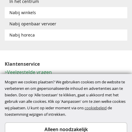
In het centrum
Nabij winkels
Nabij openbaar vervoer
Nabij horeca
Klantenservice
Veelgestelde vragen
Contactformulier
Mogen we cookies plaatsen? We gebruiken cookies om de website te
Herroeping
verbeteren en om gepersonaliseerde inhoud en advertenties aan te
bieden. Door op 'Alle toestaan' te klikken, gaat u akkoord met het
Over ons
gebruik van alle cookies. Klik op 'Aanpassen' om te zien welke cookies
Bedrijfsgegevens
wij plaatsen. U kunt op ieder moment via ons
cookiebeleid
de
Werkwijze
toestemming wijzigen of intrekken.
Alleen noodzakelijk